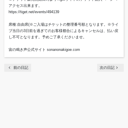
アクセス出来ます。
https://tiget.net/events/494139
席種:自由席(※ご入場はチケットの整理番号順となります。※ライ
ブ当日の3日前を過ぎてのお客様都合によるキャンセルは、払い戻
し不可となります。予めご了承くださいませ。
宙の鳴き声公式サイト sonanonakigoe.com
chevron_left
navigate_next
前の日記
次の日記