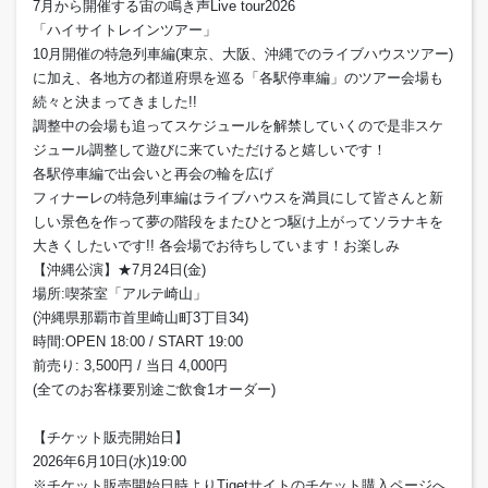
7月から開催する宙の鳴き声Live tour2026
「ハイサイトレインツアー」
10月開催の特急列車編(東京、大阪、沖縄でのライブハウスツアー)
に加え、各地方の都道府県を巡る「各駅停車編」のツアー会場も
続々と決まってきました!!
調整中の会場も追ってスケジュールを解禁していくので是非スケ
ジュール調整して遊びに来ていただけると嬉しいです！
各駅停車編で出会いと再会の輪を広げ
フィナーレの特急列車編はライブハウスを満員にして皆さんと新
しい景色を作って夢の階段をまたひとつ駆け上がってソラナキを
大きくしたいです!! 各会場でお待ちしています！お楽しみ
【沖縄公演】★7月24日(金)
場所:喫茶室「アルテ崎山」
(沖縄県那覇市首里崎山町3丁目34)
時間:OPEN 18:00 / START 19:00
前売り: 3,500円 / 当日 4,000円
(全てのお客様要別途ご飲食1オーダー)
【チケット販売開始日】
2026年6月10日(水)19:00
※チケット販売開始日時よりTigetサイトのチケット購入ページへ